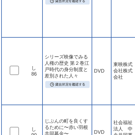
シリーズ映像でみる
人権の歴史 第２巻江
東映株式
し
戸時代の身分制度と
会社株式
DVD
86
差別された人々
会社
じぶんの町を良くす
社会福祉
るために〜赤い羽根
法人 中
し
DVD
共同募金〜