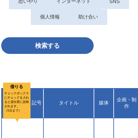
思いやり
インターネット
SNS
個人情報
助け合い
借りる
チェックボックス
にチェックを入れ
企画・制
ると貸出票に反映
記号
タイトル
媒体
作
されます。
（5点まで）