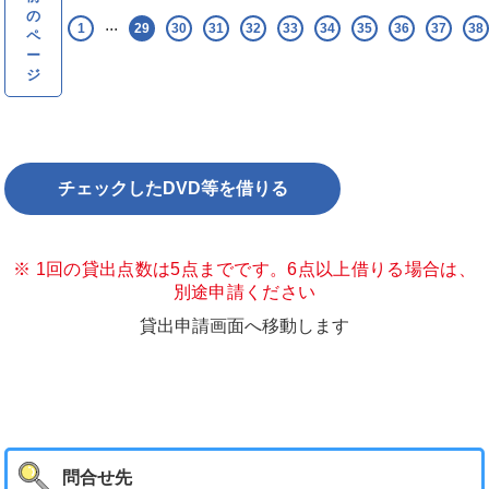
の
...
1
29
30
31
32
33
34
35
36
37
38
ペ
ー
ジ
※ 1回の貸出点数は5点までです。6点以上借りる場合は、
別途申請ください
貸出申請画面へ移動します
問合せ先