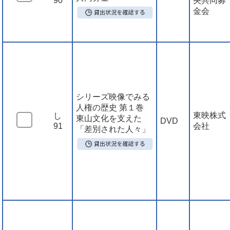
90
央共同募
金会
シリーズ映像でみる
人権の歴史 第１巻
東映株式
し
東山文化を支えた
DVD
91
会社
「差別された人々」