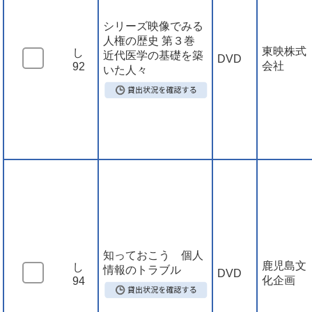
シリーズ映像でみる
人権の歴史 第３巻
東映株式
し
近代医学の基礎を築
DVD
会社
92
いた人々
知っておこう 個人
鹿児島文
し
情報のトラブル
DVD
化企画
94