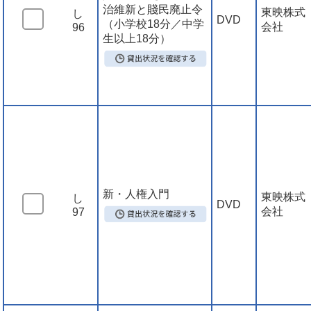
治維新と賤民廃止令
東映株式
し
DVD
（小学校18分／中学
会社
96
生以上18分）
新・人権入門
東映株式
し
DVD
会社
97