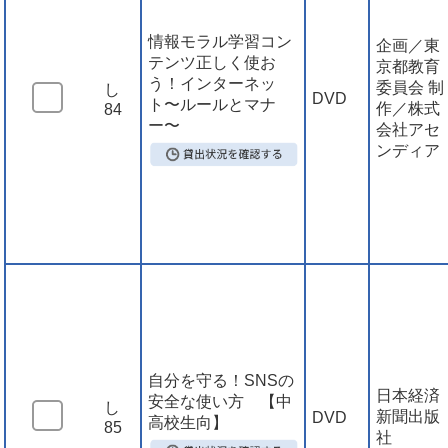
情報モラル学習コン
企画／東
テンツ正しく使お
京都教育
う！インターネッ
委員会 制
し
DVD
ト〜ルールとマナ
作／株式
84
ー〜
会社アセ
ンディア
自分を守る！SNSの
日本経済
安全な使い方 【中
し
新聞出版
DVD
高校生向】
85
社