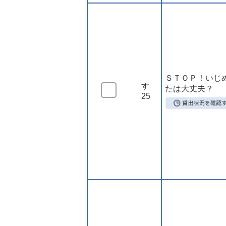
ＳＴＯＰ！いじめ
す
たは大丈夫？
25