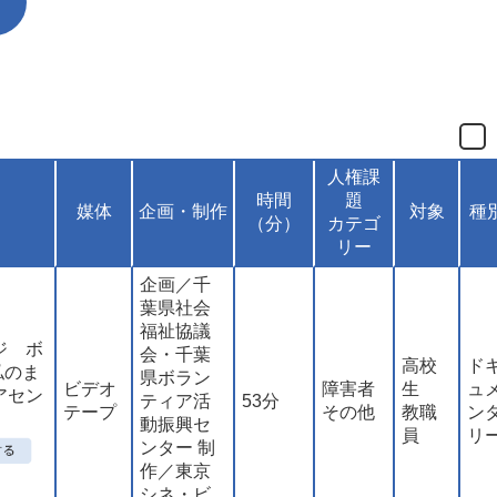
人権課
時間
題
媒体
企画・制作
対象
種
（分）
カテゴ
リー
企画／千
葉県社会
福祉協議
ジ ボ
会・千葉
高校
ド
私のま
県ボラン
ビデオ
障害者
生
ュ
アセン
ティア活
53分
テープ
その他
教職
ン
動振興セ
員
リ
ンター 制
作／東京
シネ・ビ