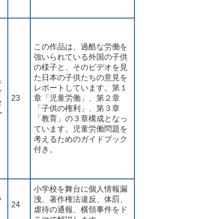
この作品は、過酷な労働を
強いられている外国の子供
の様子と、そのビデオを見
た日本の子供たちの意見を
キ
レポートしています。第１
メ
23
章「児童労働」、第２章
タ
「子供の権利」、第３章
ー
「教育」の３章構成となっ
ています。児童労働問題を
考えるためのガイドブック
付き。
小学校を舞台に個人情報漏
ラ
洩、著作権法違反、体罰、
24
虐待の通報、横領事件をド