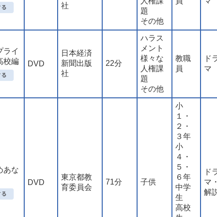
人権課
員
マ
社
題
その他
ハラス
メント
プライ
日本経済
様々な
教職
ド
高校編
新聞出版
22分
DVD
人権課
員
マ
社
題
その他
小
１・
２・
３年
小
４・
５・
めあな
ド
東京都教
６年
71分
子供
マ
DVD
育委員会
中学
解
生
高校