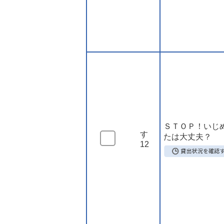
ＳＴＯＰ！いじ
す
たは大丈夫？
12