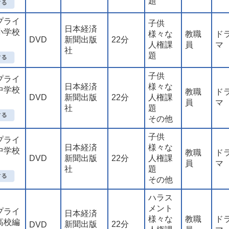
題
プライ
子供
日本経済
小学校
様々な
教職
ド
DVD
新聞出版
22分
人権課
員
マ
社
題
子供
プライ
日本経済
様々な
中学校
教職
ド
DVD
新聞出版
22分
人権課
員
マ
社
題
その他
子供
プライ
日本経済
様々な
中学校
教職
ド
DVD
新聞出版
22分
人権課
員
マ
社
題
その他
ハラス
メント
プライ
日本経済
様々な
教職
ド
高校編
新聞出版
22分
DVD