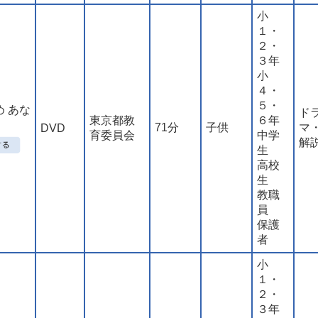
小
１・
２・
３年
小
４・
５・
 あな
ド
東京都教
６年
71分
子供
マ
DVD
育委員会
中学
解
生
高校
生
教職
員
保護
者
小
１・
２・
３年