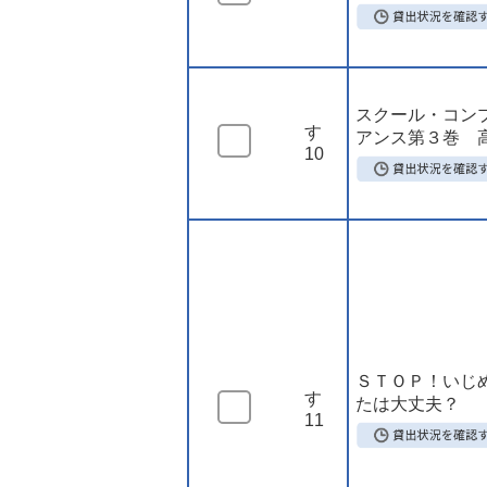
スクール・コン
す
アンス第３巻 
10
ＳＴＯＰ！いじ
す
たは大丈夫？
11