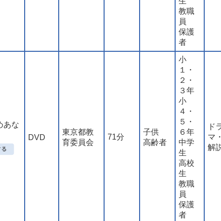
生
教職
員
保護
者
小
１・
２・
３年
小
４・
５・
めあな
ド
東京都教
子供
６年
71分
マ
DVD
育委員会
高齢者
中学
解
生
高校
生
教職
員
保護
者