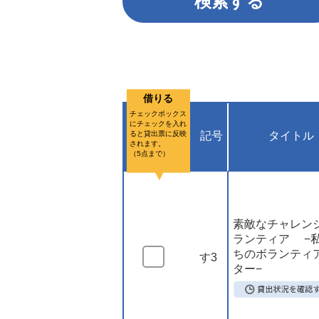
借りる
チェックボックス
にチェックを入れ
ると貸出票に反映
記号
タイトル
されます。
（5点まで）
素敵なチャレン
ランティア −
ちのボランティ
す3
ター−