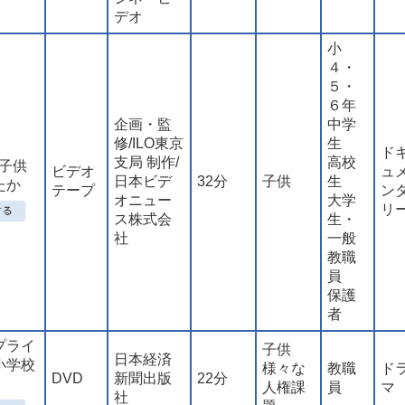
デオ
小
４・
５・
６年
企画・監
中学
修/ILO東京
生
ド
支局 制作/
高校
の子供
ビデオ
ュ
日本ビデ
32分
子供
生
たか
テープ
ン
オニュー
大学
リ
ス株式会
生・
社
一般
教職
員
保護
者
プライ
子供
日本経済
小学校
様々な
教職
ド
DVD
新聞出版
22分
人権課
員
マ
社