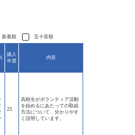
新着順
五十音順
購入
別
内容
年度
キ
高校生がボランティア活動
メ
を始めるにあたっての取組
21
タ
方法について、分かりやす
ー
く説明しています。