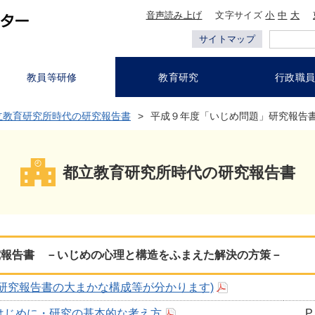
音声読み上げ
文字サイズ
小
中
大
サイトマップ
教員等研修
教育研究
行政職
立教育研究所時代の研究報告書
平成９年度「いじめ問題」研究報告
都立教育研究所時代の研究報告書
究報告書 －いじめの心理と構造をふまえた解決の方策－
本研究報告書の大まかな構成等が分かります)
はじめに・研究の基本的な考え方
P