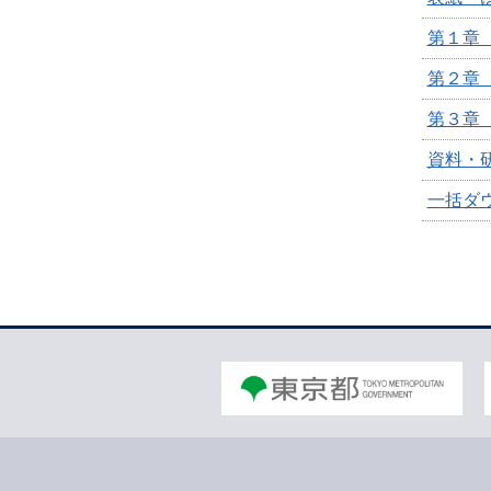
第１章
第２章
第３章
資料・
一括ダ