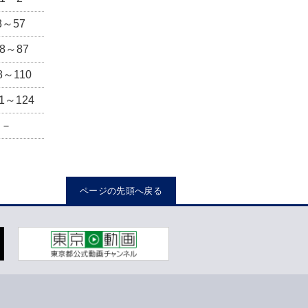
3～57
58～87
8～110
11～124
－
ページの先頭へ戻る