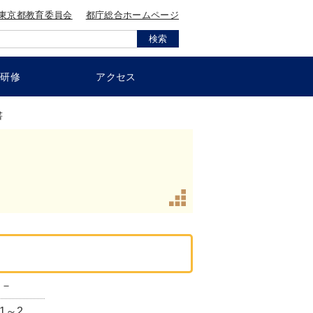
東京都教育委員会
都庁総合ホームページ
員研修
アクセス
書
－
.1～2