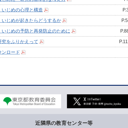
 いじめの心理と構造
P.
 いじめが起きたらどうするか
P.
 いじめの予防と再発防止のために
P.8
研究をふりかえって
P.1
ウンロード
近隣県の教育センター等