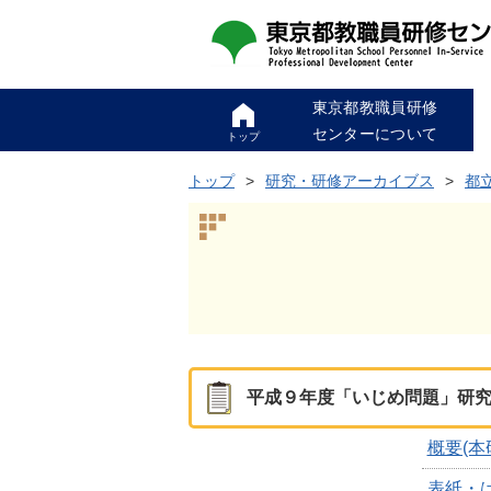
東京都教職員研修
センターについて
トップ
トップ
研究・研修アーカイブス
都
平成９年度「いじめ問題」研
概要(
表紙・