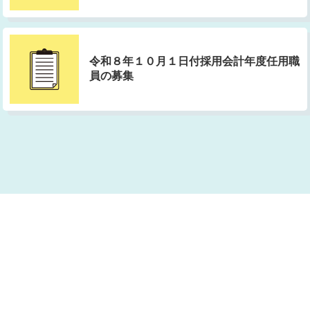
R08/05/20
令和８年度指導教諭名簿（小中学校、都立
学校）のページを更新しました。
令和８年１０月１日付採用会計年度任用職
員の募集
R08/05/15
第23期東京教師養成塾の「第８回講座資
料」をアップロードしました。
R08/05/14
専門教育向上課 専門性向上研修における
受講上の配慮に関する申請を令和８年度版
に更新しました。
R08/05/14
令和８年度教科書展示会を掲載しました。
R08/05/12
教員育成指標（東京都公立学校の校長・副
校長及び教員としての資質の向上に関する
指標更新しました。