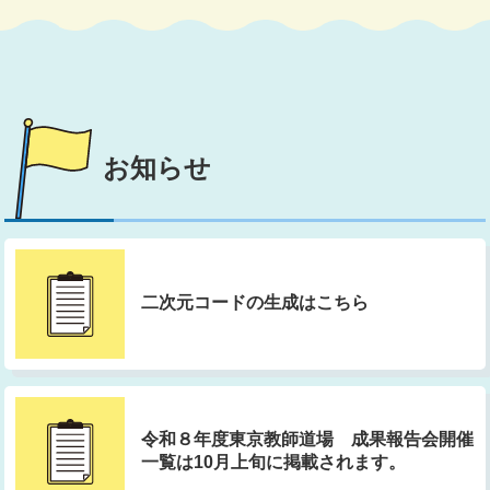
R08/06/29
令和８年度 臨時的任用教員等を対象とし
た研修第１回から第４回まで動画を更新し
ました。
R08/06/26
第23期東京教師養成塾の「第９回講座資
料」をアップロードしました。
お知らせ
R08/06/26
授業力向上課 中堅教諭等資質向上研修の
ページを更新しました。御確認ください。
二次元コードの生成はこちら
R08/06/12
専門教育向上課 「専門性向上研修等【追
加募集】日程が一部変更になります！」の
情報を更新しました。
R08/06/08
令和７年度大学院派遣研修の報告書を更新
令和８年度東京教師道場 成果報告会開催
しました。
一覧は10月上旬に掲載されます。