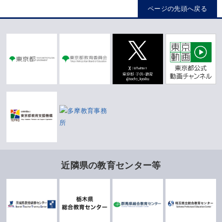
R08/05/11
研修一覧更新しました。
ページの先頭へ戻る
R08/04/28
授業力向上課 中堅教諭等資質向上研修の
ページを更新しました。御確認ください。
R08/04/23
専門教育向上課のページを令和８年度版に
更新しました。
R08/04/20
令和８年度 所長挨拶を更新しました。
R08/04/13
第23期東京教師養成塾の「第７回講座資
料」をアップロードしました。
近隣県の教育センター等
R08/03/30
専門教育向上課「「推し研」始めました！
あなたに合った研修を提案します！