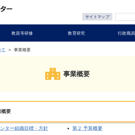
サイトマップ
教員等研修
教育研究
行政職
いて
事業概要
事業概要
業概要
センター組織目標・方針
第２ 予算概要