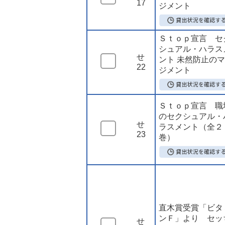
17
ジメント
Ｓｔｏｐ宣言 セ
シュアル・ハラス
せ
ント 未然防止の
22
ジメント
Ｓｔｏｐ宣言 職
のセクシュアル・
せ
ラスメント（全２
23
巻）
直木賞受賞「ビタ
ンＦ」より セッ
せ