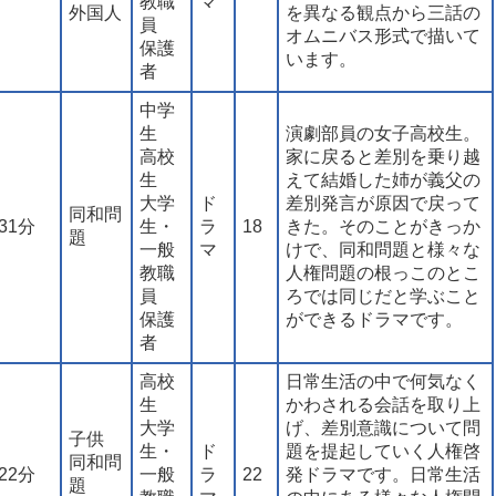
教職
マ
外国人
を異なる観点から三話の
員
オムニバス形式で描いて
保護
います。
者
中学
生
演劇部員の女子高校生。
高校
家に戻ると差別を乗り越
生
えて結婚した姉が義父の
大学
ド
差別発言が原因で戻って
同和問
31分
生・
ラ
18
きた。そのことがきっか
題
一般
マ
けで、同和問題と様々な
教職
人権問題の根っこのとこ
員
ろでは同じだと学ぶこと
保護
ができるドラマです。
者
高校
日常生活の中で何気なく
生
かわされる会話を取り上
大学
げ、差別意識について問
子供
生・
ド
題を提起していく人権啓
同和問
22分
一般
ラ
22
発ドラマです。日常生活
題