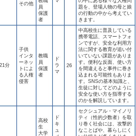
教職
マ
の中にある様々な人権問
その他
員
題を、登場人物の母と娘
保護
の行動の中から考えてい
者
きます。
中高校生に普及している
携帯電話、スマートフォ
ンですが、安全な利用方
子供
法に関する教育が追い付
インタ
教職
いていない課題がありま
ド
ーネッ
員
す。便利な反面、使い方
21分
ラ
26
トによ
保護
を間違えると事件に巻き
マ
る人権
者
込まれる可能性もありま
侵害
す。SNSの基本知識と、
生徒に対してどのように
安全な使い方を指導する
のかを解説しています。
セクシュアル・マイノリ
ド
ティ（性的少数者）を取
高校
キ
り巻く社会には、攻撃的
生
ュ
なことばや、暮らしにく
大学