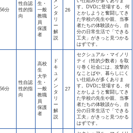
メ
い仕組みが多くありま
性自認
生・
ン
す。DVDに登場する、何
56分
性的指
一般
26
タ
とかしようと奮闘してき
向
教職
リ
た学校の先生や親、当事
員
ー
者たちの体験談から、自
保護
解
分の日常生活で「できる
者
説
工夫」がきっと見つかる
はずです。
セクシュアル・マイノリ
ド
ティ（性的少数者）を取
高校
キ
り巻く社会には、攻撃的
生
ュ
なことばや、暮らしにく
大学
メ
い仕組みが多くありま
性自認
生・
ン
す。DVDに登場する、何
56分
性的指
一般
27
タ
とかしようと奮闘してき
向
教職
リ
た学校の先生や親、当事
員
ー
者たちの体験談から、自
保護
解
分の日常生活で「できる
者
説
工夫」がきっと見つかる
はずです。