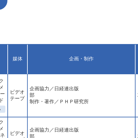
媒体
企画・制作
ク
メ
企画協力／日経連出版
ビデオ
ロー
部
テープ
ド
制作・著作／ＰＨＰ研究所
ク
メ
企画協力／日経連出版
ビデオ
マネ
部