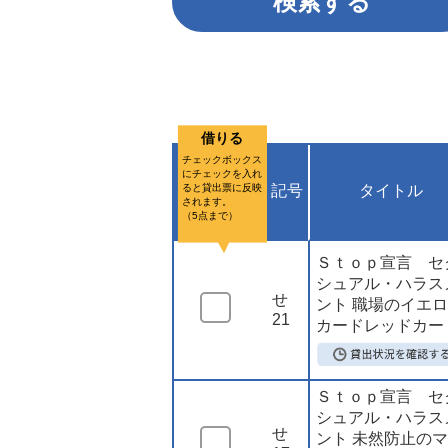
借りる
チェックボックス
にチェックを入れ
ると貸出票に反映
記号
タイトル
されます。
（5点まで）
Ｓｔｏｐ宣言 セ
シュアル・ハラス
せ
ント 職場のイエ
21
カードレッドカー
Ｓｔｏｐ宣言 セ
シュアル・ハラス
せ
ント 未然防止の