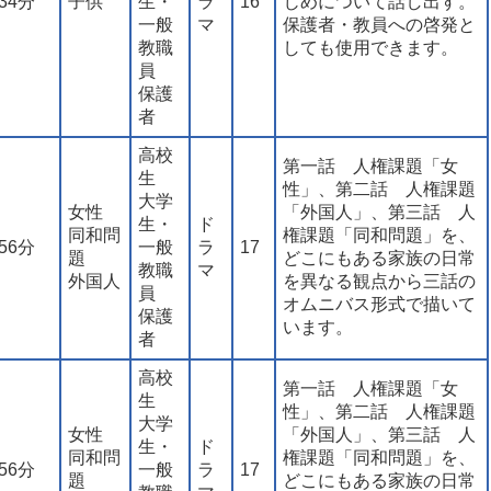
34分
子供
生・
ラ
16
じめについて話し出す。
一般
マ
保護者・教員への啓発と
教職
しても使用できます。
員
保護
者
高校
第一話 人権課題「女
生
性」、第二話 人権課題
大学
女性
「外国人」、第三話 人
生・
ド
同和問
権課題「同和問題」を、
56分
一般
ラ
17
題
どこにもある家族の日常
教職
マ
外国人
を異なる観点から三話の
員
オムニバス形式で描いて
保護
います。
者
高校
第一話 人権課題「女
生
性」、第二話 人権課題
大学
女性
「外国人」、第三話 人
生・
ド
同和問
権課題「同和問題」を、
56分
一般
ラ
17
題
どこにもある家族の日常