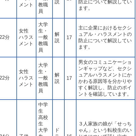
説
防止について解説してい
メント
教職
ます。
員
大学
主に企業におけるセクシ
女性
生・
解
ュアル・ハラスメントの
22分
ハラス
一般
17
説
防止について解説してい
メント
教職
ます。
員
男女のコミュニケーショ
大学
ンギャップなど、セクシ
女性
生・
解
ュアルハラスメントにか
22分
ハラス
一般
17
説
かわる原因等を分かりや
メント
教職
すく解説し、防止のポイ
員
ントを確認しています。
中学
生
高校
生
３人家族の娘が「せっち
大学
ド
ゃん」という転校生のい