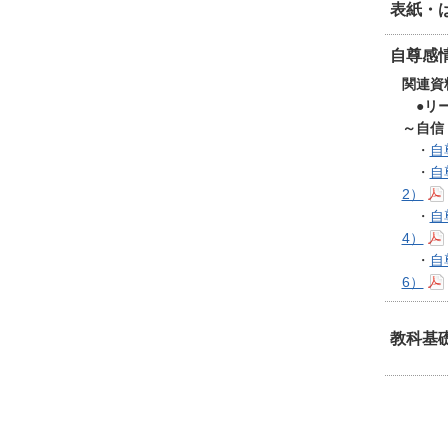
表紙・
自尊感
関連資
●リー
～自信
・
自
・
自
2）
・
自
4）
・
自
6）
教科基