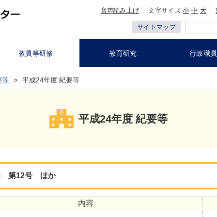
音声読み上げ
文字サイズ
小
中
大
サイトマップ
教員等研修
教育研究
行政職
要等
平成24年度 紀要等
平成24年度 紀要等
 第12号 ほか
内容