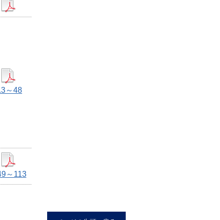
.3～48
49～113