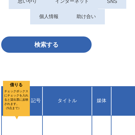
思いやり
インターネット
SNS
個人情報
助け合い
借りる
チェックボックス
にチェックを入れ
ると貸出票に反映
記号
タイトル
媒体
されます。
（5点まで）