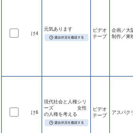
元気あります
ビデオ
企画／大
け4
テープ
制作／東
現代社会と人権シリ
ーズ 女性
ビデオ
け6
アスパク
の人権を考える
テープ