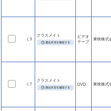
クラスメイト
ビデオ
く3
東映株式
テープ
クラスメイト
く7
東映株式
DVD