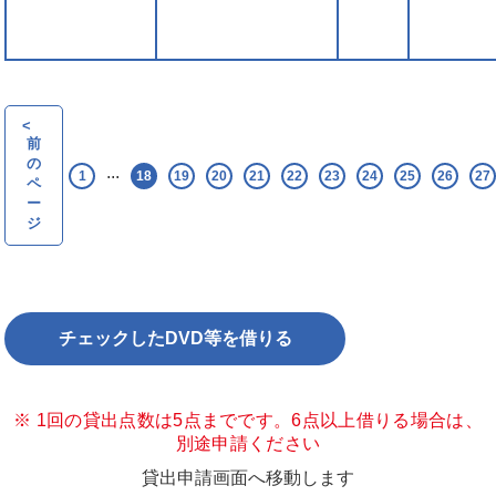
<
前
の
...
1
18
19
20
21
22
23
24
25
26
27
ペ
ー
ジ
※ 1回の貸出点数は5点までです。6点以上借りる場合は、
別途申請ください
貸出申請画面へ移動します