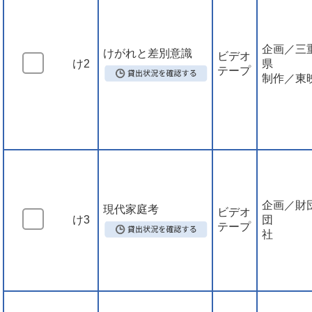
企画／三
けがれと差別意識
ビデオ
け2
テープ
制作／東
企画／財
現代家庭考
ビデオ
け3
団 
テープ
社