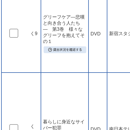
グリーフケア―悲嘆
と向き合う人たち
― 第3巻 様々な
く9
新宿スタ
DVD
グリーフを抱えてそ
の１
暮らしに身近なサイ
く
バー犯罪
南日本テ
DVD