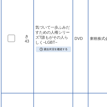
気づいて一歩ふみだ
すための人権シリー
き
ズ?誰もがその人ら
DVD
東映株式
43
しく−LGBT−