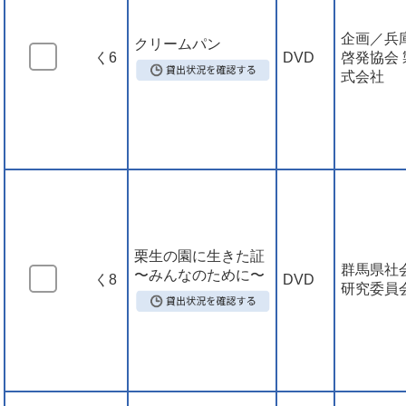
企画／兵
クリームパン
く6
DVD
啓発協会
式会社
栗生の園に生きた証
群馬県社
〜みんなのために〜
く8
DVD
研究委員