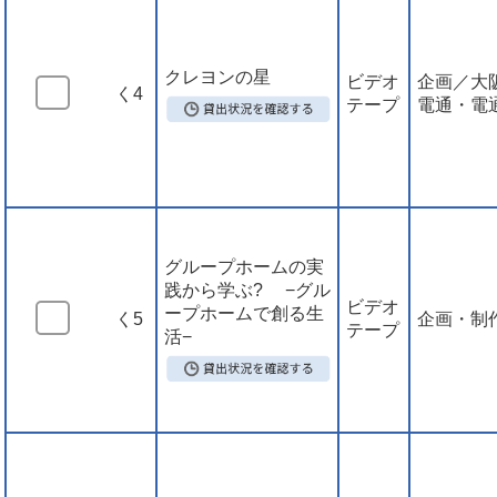
クレヨンの星
ビデオ
企画／大
く4
テープ
電通・電
グループホームの実
践から学ぶ? −グル
ビデオ
ープホームで創る生
く5
企画・制
テープ
活−