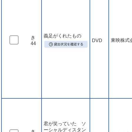
義足がくれたもの
き
東映株式
DVD
44
君が笑っていた ソ
ーシャルディスタン
き