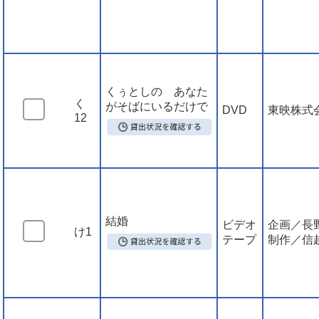
くぅとしの あなた
く
がそばにいるだけで
DVD
東映株式
12
結婚
ビデオ
企画／長
け1
テープ
制作／信