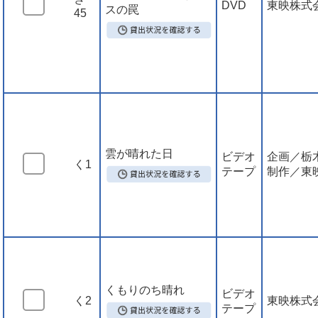
DVD
東映株式
スの罠
45
雲が晴れた日
ビデオ
企画／栃
く1
テープ
制作／東
くもりのち晴れ
ビデオ
く2
東映株式
テープ