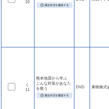
10
熊本地震から学ぶ
こんな対策があなた
く
DVD
東映株式
を救う
11