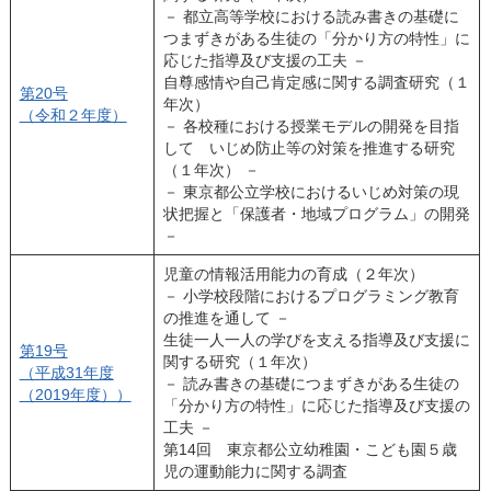
－ 都立高等学校における読み書きの基礎に
つまずきがある生徒の「分かり方の特性」に
応じた指導及び支援の工夫 －
自尊感情や自己肯定感に関する調査研究（１
第20号
年次）
（令和２年度）
－ 各校種における授業モデルの開発を目指
して いじめ防止等の対策を推進する研究
（１年次） －
－ 東京都公立学校におけるいじめ対策の現
状把握と「保護者・地域プログラム」の開発
－
児童の情報活用能力の育成（２年次）
－ 小学校段階におけるプログラミング教育
の推進を通して －
生徒一人一人の学びを支える指導及び支援に
第19号
関する研究（１年次）
（平成31年度
－ 読み書きの基礎につまずきがある生徒の
（2019年度））
「分かり方の特性」に応じた指導及び支援の
工夫 －
第14回 東京都公立幼稚園・こども園５歳
児の運動能力に関する調査