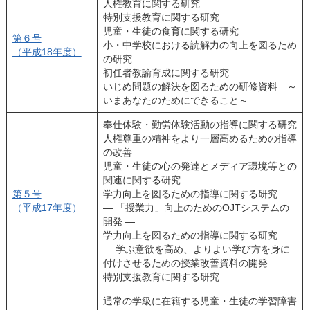
人権教育に関する研究
特別支援教育に関する研究
児童・生徒の食育に関する研究
第６号
小・中学校における読解力の向上を図るため
（平成18年度）
の研究
初任者教諭育成に関する研究
いじめ問題の解決を図るための研修資料 ～
いまあなたのためにできること～
奉仕体験・勤労体験活動の指導に関する研究
人権尊重の精神をより一層高めるための指導
の改善
児童・生徒の心の発達とメディア環境等との
関連に関する研究
第５号
学力向上を図るための指導に関する研究
（平成17年度）
― 「授業力」向上のためのOJTシステムの
開発 ―
学力向上を図るための指導に関する研究
― 学ぶ意欲を高め、よりよい学び方を身に
付けさせるための授業改善資料の開発 ―
特別支援教育に関する研究
通常の学級に在籍する児童・生徒の学習障害