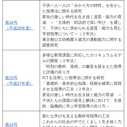
子供一人一人の「分かり方の特性」を生かし
た指導法に関する研究
変化の激しい時代を生き抜く資質・能力の育
第16号
成 ～「主体的・対話的で深い学び」を通し
（平成28年度）
て、子供たちに求められる資質・能力を育む
学習指導について～（２年次）
東京都公立幼稚園５歳児の運動能力に関する
調査研究
多様な教育課題に対応したカリキュラムモデ
ルの開発（２年次）
「特別の教科 道徳」の趣旨を踏まえた指導
と評価の在り方
第15号
ICTを活用した指導法に関する研究
（平成27年度）
「基礎的・基本的な知識・技能を確実に習得
させる指導の工夫（２年次）
変化の激しい時代を生き抜く能力の育成 ～
子供たちが課題の発見と解決に向けて、主体
的・協働的に学ぶ学習指導の在り方～
新たな学びを支える教科等指導の工夫
これからの社会の中でたくましく生き抜く力
第14号