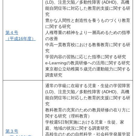
(LD)、注意欠陥／多動性障害 (ADHD)、高機
能自閉症等に対応した教育的支援に関する研
究
豊かな人間性と創造性を養うものづくり教育
に関する研究
第４号
人権尊重の精神をより一層高めるための指導
（平成16年度）
の改善
中高一貫教育校における教養教育に関する研
究
学習内容の習熟に応じた指導に関する研究
e-Learningの教員研修への活用に関する研究
東京都公立幼稚園５歳児の運動能力に関する
調査研究
通常の学級に在籍する児童・生徒の学習障害
(LD)、注意欠陥／多動性障害 (ADHD)、高機
能自閉症等に対応した教育的支援に関する研
究
教科教育の充実のための教員研修の在り方に
関する研究（理科教育）
学校週5日制実施における児童・生徒、家
庭、地域の状況に関する調査研究
第３号
高校生のための自然科学・社会科学発展学習