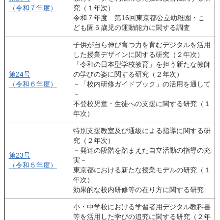
（令和７年度）
究（１年次）
令和７年度 第16回東京都公立幼稚園・こ
ども園５歳児の運動能力に関する調査
子供が自ら伸び育つ力を育むデジタルを活用
した授業デザインに関する研究（２年次）
「令和の日本型学校教育」を担う新たな教師
第24号
の学びの姿に関する研究（２年次）
（令和６年度）
－「校内研修ガイドブック」の活用を通して
－
不登校児童・生徒への支援に関する研究（１
年次）
特別支援教室及び通級による指導に関する研
究（２年次）
－発達の段階を踏まえた自立活動の指導の充
第23号
実－
（令和５年度）
東京都における新たな授業モデルの研究（１
年次）
効果的な校内研修等の在り方に関する研究
小・中学校における学習者用デジタル教科書
等を活用した学びの追究に関する研究（２年