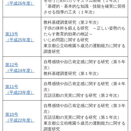
を培うためのカリキュラム開発（１年次）
（平成26年度）
「基礎的・基本的な知識・技能を確実に習得
させる指導の工夫（１年次）
教科基礎調査研究（第２年次）
子供の体幹を鍛える研究 ～正しい姿勢のも
第13号
たらす教育的効果の検証～
（平成25年度）
いじめ問題に関する研究
東京都公立幼稚園５歳児の運動能力に関する
調査研究
自尊感情や自己肯定感に関する研究（第５年
第12号
次）
（平成24年度）
教科基礎調査研究（第１年次）
自尊感情や自己肯定感に関する研究（第４年
第11号
次）
（平成23年度）
言語活動の充実に関する研究（第２年次）
自尊感情や自己肯定感に関する研究（第３年
次）
第10号
言語活動の充実に関する研究（第１年次）
（平成22年度）
東京都公立幼稚園５歳児の運動能力に関する
調査研究