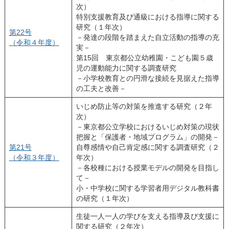
次）
特別支援教育及び通級における指導に関する
研究（１年次）
第22号
－発達の段階を踏まえた自立活動の指導の充
（令和４年度）
実－
第15回 東京都公立幼稚園・こども園５歳
児の運動能力に関する調査研究
－小学校教育との円滑な接続を見据えた指導
の工夫と改善－
いじめ防止等の対策を推進する研究（２年
次）
－東京都公立学校におけるいじめ対策の現状
把握と「保護者・地域プログラム」の開発－
第21号
自尊感情や自己肯定感に関する調査研究（２
（令和３年度）
年次）
－各校種における授業モデルの開発を目指し
て－
小・中学校に関する学習者用デジタル教科書
の研究（１年次）
生徒一人一人の学びを支える指導及び支援に
関する研究（２年次）