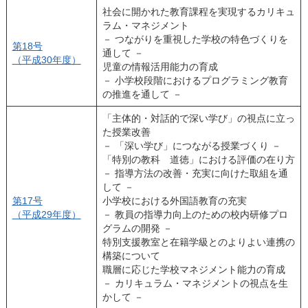
社会に開かれた教育課程を実現するカリキュ
ラム・マネジメント
－ つながりを重視した学校の特色づくりを
第18号
通して －
（平成30年度）
児童の情報活用能力の育成
－ 小学校段階におけるプログラミング教育
の推進を通して －
「主体的・対話的で深い学び」の視点に立っ
た授業改善
－ 「深い学び」につながる授業づくり －
「特別の教科 道徳」における評価の在り方
－ 指導方法の改善・充実に向けた取組を通
して －
第17号
小学校における外国語教育の充実
（平成29年度）
－ 教員の指導力向上のための校内研修プロ
グラムの開発 －
特別支援教室と在籍学級とのよりよい連携の
構築について
職層に応じた学校マネジメント能力の育成
－ カリキュラム・マネジメントの視点を生
かして －