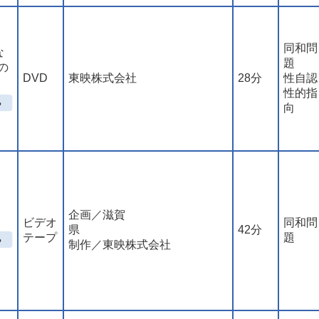
同和問
な
題
の
DVD
東映株式会社
28分
性自認
性的指
向
企画／滋賀
ビデオ
同和問
県
42分
テープ
題
制作／東映株式会社