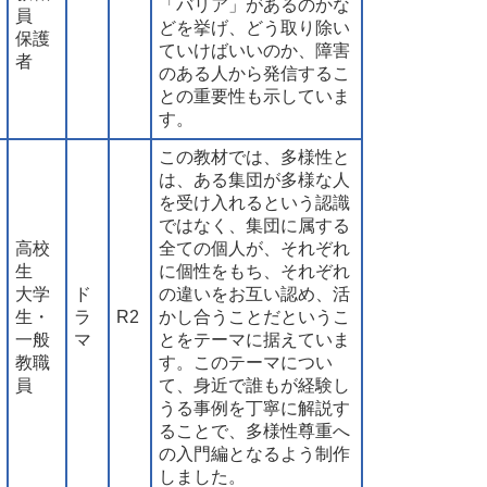
「バリア」があるのかな
員
どを挙げ、どう取り除い
保護
ていけばいいのか、障害
者
のある人から発信するこ
との重要性も示していま
す。
この教材では、多様性と
は、ある集団が多様な人
を受け入れるという認識
ではなく、集団に属する
高校
全ての個人が、それぞれ
生
に個性をもち、それぞれ
大学
ド
の違いをお互い認め、活
生・
ラ
R2
かし合うことだというこ
一般
マ
とをテーマに据えていま
教職
す。このテーマについ
員
て、身近で誰もが経験し
うる事例を丁寧に解説す
ることで、多様性尊重へ
の入門編となるよう制作
しました。