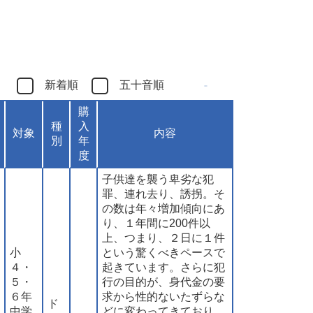
新着順
五十音順
購
種
入
対象
内容
別
年
度
子供達を襲う卑劣な犯
罪、連れ去り、誘拐。そ
の数は年々増加傾向にあ
り、１年間に200件以
上、つまり、２日に１件
小
という驚くべきペースで
４・
起きています。さらに犯
５・
行の目的が、身代金の要
６年
求から性的ないたずらな
ド
中学
どに変わってきており、