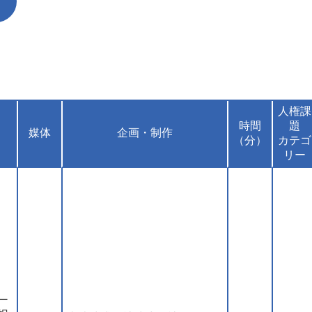
人権課
時間
題
媒体
企画・制作
（分）
カテゴ
リー
ー