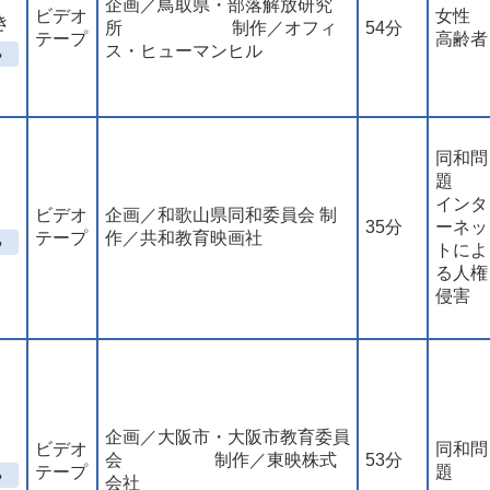
企画／鳥取県・部落解放研究
ビデオ
女性
き
所 制作／オフィ
54分
テープ
高齢者
ス・ヒューマンヒル
同和問
題
インタ
ビデオ
企画／和歌山県同和委員会 制
35分
ーネッ
テープ
作／共和教育映画社
トによ
る人権
侵害
企画／大阪市・大阪市教育委員
ビデオ
同和問
会 制作／東映株式
53分
テープ
題
会社