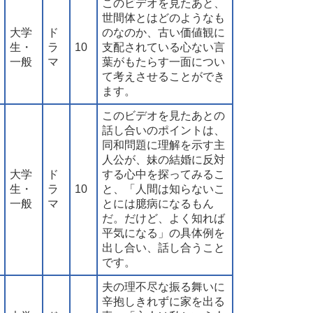
このビデオを見たあと、
世間体とはどのようなも
大学
ド
のなのか、古い価値観に
生・
ラ
10
支配されている心ない言
一般
マ
葉がもたらす一面につい
て考えさせることができ
ます。
このビデオを見たあとの
話し合いのポイントは、
同和問題に理解を示す主
人公が、妹の結婚に反対
大学
ド
する心中を探ってみるこ
生・
ラ
10
と、「人間は知らないこ
一般
マ
とには臆病になるもん
だ。だけど、よく知れば
平気になる」の具体例を
出し合い、話し合うこと
です。
夫の理不尽な振る舞いに
辛抱しきれずに家を出る