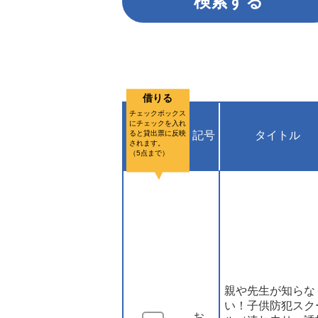
借りる
チェックボックス
にチェックを入れ
ると貸出票に反映
記号
タイトル
されます。
（5点まで）
親や先生が知らな
い！子供防犯スク
お