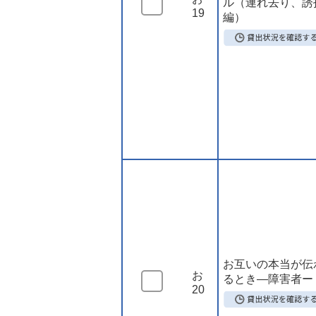
ル（連れ去り、誘
19
編）
お互いの本当が伝
お
るとき―障害者ー
20