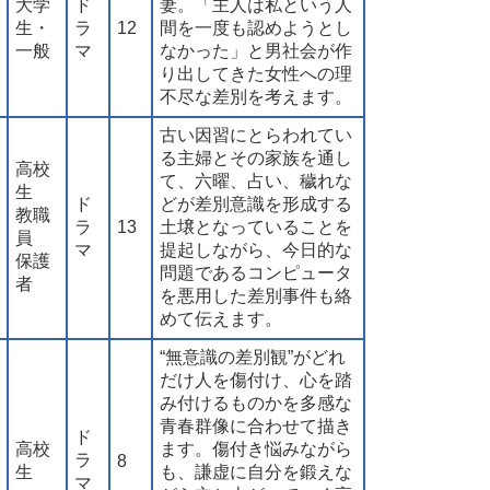
大学
ド
妻。「主人は私という人
生・
ラ
12
間を一度も認めようとし
一般
マ
なかった」と男社会が作
り出してきた女性への理
不尽な差別を考えます。
古い因習にとらわれてい
る主婦とその家族を通し
高校
て、六曜、占い、穢れな
生
ド
どが差別意識を形成する
教職
ラ
13
土壌となっていることを
員
マ
提起しながら、今日的な
保護
問題であるコンピュータ
者
を悪用した差別事件も絡
めて伝えます。
“無意識の差別観”がどれ
だけ人を傷付け、心を踏
み付けるものかを多感な
青春群像に合わせて描き
ド
高校
ます。傷付き悩みながら
ラ
8
生
も、謙虚に自分を鍛えな
マ