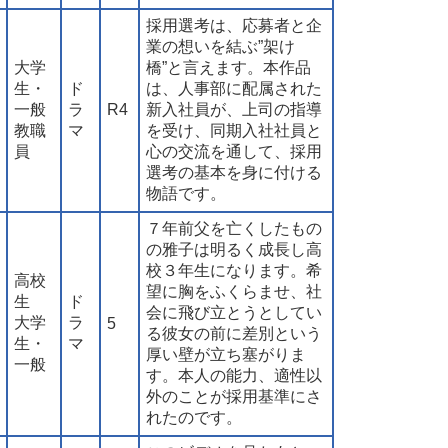
採用選考は、応募者と企
業の想いを結ぶ”架け
大学
橋”と言えます。本作品
生・
ド
は、人事部に配属された
一般
ラ
R4
新入社員が、上司の指導
教職
マ
を受け、同期入社社員と
員
心の交流を通して、採用
選考の基本を身に付ける
物語です。
７年前父を亡くしたもの
の雅子は明るく成長し高
校３年生になります。希
高校
望に胸をふくらませ、社
生
ド
会に飛び立とうとしてい
大学
ラ
5
る彼女の前に差別という
生・
マ
厚い壁が立ち塞がりま
一般
す。本人の能力、適性以
外のことが採用基準にさ
れたのです。