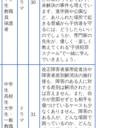
ラ
30
生
未解決の事件も増えてい
マ
教職
ます。進学路や公園な
員
ど、ありふれた場所で起
保護
きる脅威から子供達を守
者
るには、どうしたらいい
のでしょうか。専門家の
先生が、優しく・楽しく
教えてくれる“子供犯罪
スクール”で一緒に学ん
でいきましょう。
改正障害者雇用促進法や
障害者差別解消法の施行
後も、障害のある人に対
中学
する差別は解消されたと
生
は言えません。また、自
高校
分が意図せずとも相手を
生
傷つけているケースも少
大学
ド
なくありません。障害の
生・
ラ
31
ある人が、どんな場面で
一般
マ
困っているのか、どんな
教職