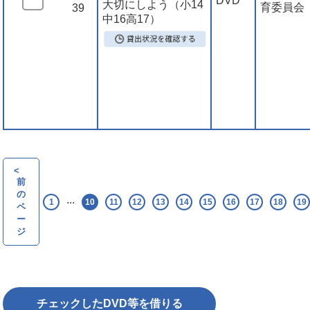
DVD
大切にしよう（小14
育委員会
39
中16高17）
<
前
の
...
1
10
11
12
13
14
15
16
17
18
19
ペ
ー
ジ