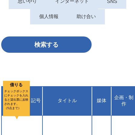
思いやり
インターネット
SNS
個人情報
助け合い
借りる
チェックボックス
にチェックを入れ
企画・制
ると貸出票に反映
記号
タイトル
媒体
作
されます。
（5点まで）